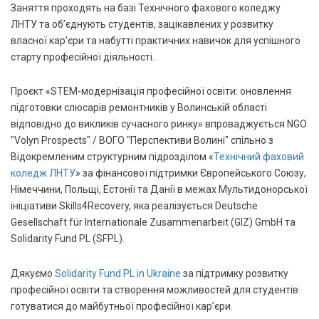
Заняття проходять на базі Технічного фахового коледжу
ЛНТУ та об’єднують студентів, зацікавлених у розвитку
власної кар’єри та набутті практичних навичок для успішного
старту професійної діяльності.
Проєкт «STEM-модернізація професійної освіти: оновлення
підготовки слюсарів ремонтників у Волинській області
відповідно до викликів сучасного ринку» впроваджується NGO
"Volyn Prospects" / ВОГО "Перспективи Волині" спільно з
Відокремленим структурним підрозділом «
Технічний фаховий
коледж ЛНТУ
» за фінансової підтримки Європейського Союзу,
Німеччини, Польщі, Естонії та Данії в межах Мультидонорської
ініціативи Skills4Recovery, яка реалізується Deutsche
Gesellschaft für Internationale Zusammenarbeit (GIZ) GmbH та
Solidarity Fund PL (SFPL).
Дякуємо
Solidarity Fund PL in Ukraine
за підтримку розвитку
професійної освіти та створення можливостей для студентів
готуватися до майбутньої професійної кар’єри.