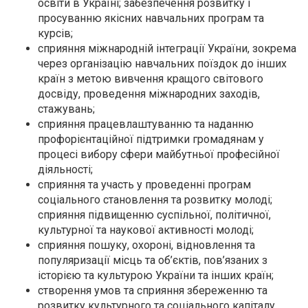
освіти в Україні; забезпечення розвитку і
просуванню якісних навчальних програм та
курсів;
сприяння міжнародній інтеграції України, зокрема
через організацію навчальних поїздок до інших
країн з метою вивчення кращого світового
досвіду, проведення міжнародних заходів,
стажувань;
сприяння працевлаштуванню та наданню
профорієнтаційної підтримки громадянам у
процесі вибору сфери майбутньої професійної
діяльності;
сприяння та участь у проведенні програм
соціального становлення та розвитку молоді;
сприяння підвищенню суспільної, політичної,
культурної та наукової активності молоді;
сприяння пошуку, охороні, відновлення та
популяризації місць та об’єктів, пов’язаних з
історією та культурою України та інших країн;
створення умов та сприяння збереженню та
розвитку культурного та соціального капіталу