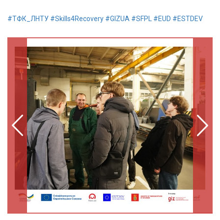
#ТФК_ЛНТУ
#Skills4Recovery
#GIZUA
#SFPL
#EUD
#ESTDEV