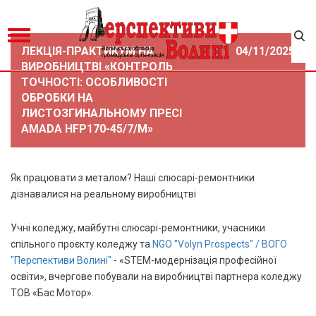
ЛЕКЦІЯ-ПРАКТИКУМ НА
04/11/2025
ВИРОБНИЦТВІ «КОНТРОЛЬ
ТОЧНОСТІ: ОСОБЛИВОСТІ
ОБРОБКИ НА
ЛИСТОЗГИНАЛЬНОМУ ПРЕСІ
AMADA HFP170-45/7/M»
Як працювати з металом? Наші слюсарі-ремонтники
дізнавалися на реальному виробництві
Учні коледжу, майбутні слюсарі-ремонтники, учасники
спільного проєкту коледжу та
NGO "Volyn Prospects" / ВОГО
"Перспективи Волині"
- «STEM-модернізація професійної
освіти», вчергове побували на виробництві партнера коледжу
ТОВ «Бас Мотор».