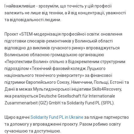
І найважливіше - зрозуміли, що точність у цій професії
залежить не лише від техніки, а й від концентрації, уважності
та відповідальності людини.
Проєкт «STEM-модернізація професійної освіти: оновлення
підготовки слюсарів-ремонтників у Волинській області
відповідно до викликів сучасного ринку» впроваджується
Волинською обласною громадською організацією
«Перспективи Волині» спільно з Відокремленим структурним
підрозділом «Технічний фаховий коледж Луцького
національного технічного університету» за фінансової
підтримки Європейського Союзу, Німеччини, Польщі, Естонії та
Данії в межах Мультидонорської ініціативи Skills4Recovery,
яка реалізується Deutsche Gesellschaft für Internationale
Zusammenarbeit (GIZ) GmbH та Solidarity Fund PL (SFPL).
Щиро вдячні
Solidarity Fund PL in Ukraine
за плідне партнерство
та допомогу у впровадженні проєкту. Разом робимо освіту
сучаснішою та доступнішою.