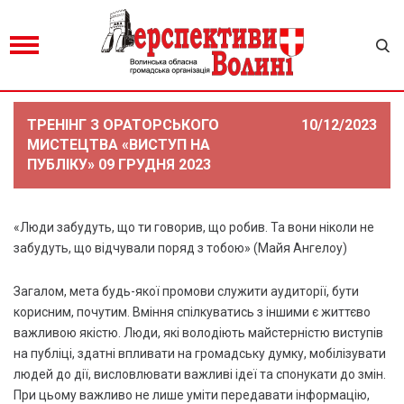
ТРЕНІНГ З ОРАТОРСЬКОГО
10/12/2023
МИСТЕЦТВА «ВИСТУП НА
ПУБЛІКУ» 09 ГРУДНЯ 2023
«Люди забудуть, що ти говорив, що робив. Та вони ніколи не
забудуть, що відчували поряд з тобою» (Майя Ангелоу)
Загалом, мета будь-якої промови служити аудиторії, бути
корисним, почутим. Вміння спілкуватись з іншими є життєво
важливою якістю. Люди, які володіють майстерністю виступів
на публіці, здатні впливати на громадську думку, мобілізувати
людей до дії, висловлювати важливі ідеї та спонукати до змін.
При цьому важливо не лише уміти передавати інформацію,