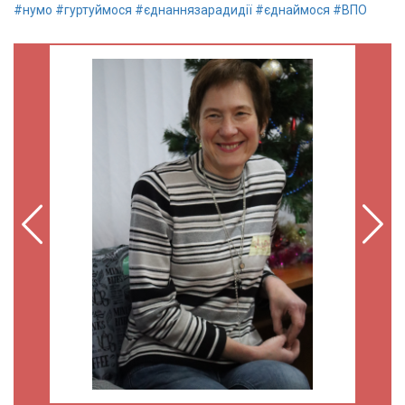
#нумо
#гуртуймося
#єднаннязарадидії
#єднаймося
#ВПО