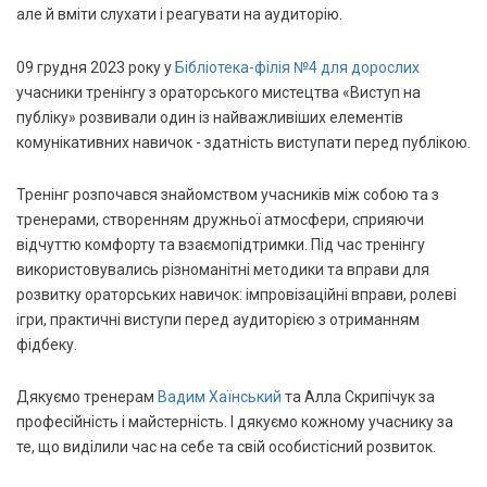
але й вміти слухати і реагувати на аудиторію.
09 грудня 2023 року у
Бібліотека-філія №4 для дорослих
учасники тренінгу з ораторського мистецтва «Виступ на
публіку» розвивали один із найважливіших елементів
комунікативних навичок - здатність виступати перед публікою.
Тренінг розпочався знайомством учасників між собою та з
тренерами, створенням дружньої атмосфери, сприяючи
відчуттю комфорту та взаємопідтримки. Під час тренінгу
використовувались різноманітні методики та вправи для
розвитку ораторських навичок: імпровізаційні вправи, ролеві
ігри, практичні виступи перед аудиторією з отриманням
фідбеку.
Дякуємо тренерам
Вадим Хаїнський
та Алла Скрипічук за
професійність і майстерність. І дякуємо кожному учаснику за
те, що виділили час на себе та свій особистісний розвиток.