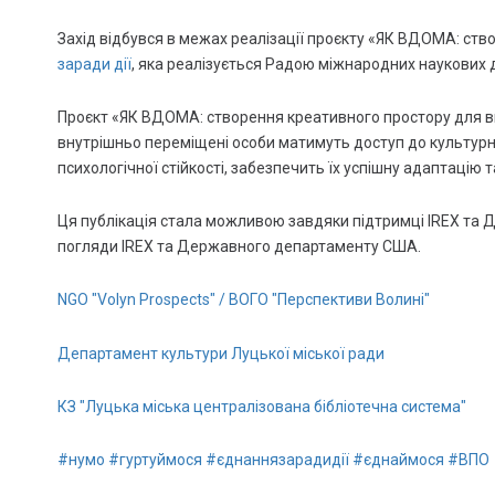
Захід відбувся в межах реалізації проєкту «ЯК ВДОМА: ств
заради дії
, яка реалізується Радою міжнародних наукових 
Проєкт «ЯК ВДОМА: створення креативного простору для вн
внутрішньо переміщені особи матимуть доступ до культурн
психологічної стійкості, забезпечить їх успішну адаптацію 
Ця публікація стала можливою завдяки підтримці IREX та 
погляди IREX та Державного департаменту США.
NGO "Volyn Prospects" / ВОГО "Перспективи Волині"
Департамент культури Луцької міської ради
КЗ "Луцька міська централізована бібліотечна система"
#нумо
#гуртуймося
#єднаннязарадидії
#єднаймося
#ВПО