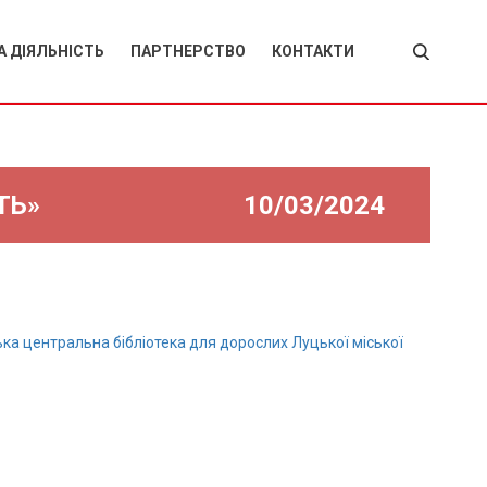
 ДІЯЛЬНІСТЬ
ПАРТНЕРСТВО
КОНТАКТИ
дні проекти
вітчизняні
партнери
а історія
закордонні
я наших
партнери
тників за
ТЬ»
10/03/2024
одними
мами
ка центральна бібліотека для дорослих Луцької міської