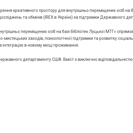
проєкт «разом
сильніші /
орення креативного простору для внутрішньо переміщених осіб на 
stronger
досліджень та обмінів (IREX в Україні) за підтримки Державного д
together» /
рада європи
утрішньо переміщених осіб на базі бібліотек Луцької МТГ» спрям
о-мистецьких заходів, психологічної підтримки та розвитку соціа
бібліотека для
та інтеграцію в новому місці проживання.
всіх / undp
ukraine / проон
в україні
Державного департаменту США. Вміст є виключно відповідальністю
stem-
модернізація
професійної
освіти /
skills4recovery
арт+біз:
креативна
синергія для
двох громад
волині та