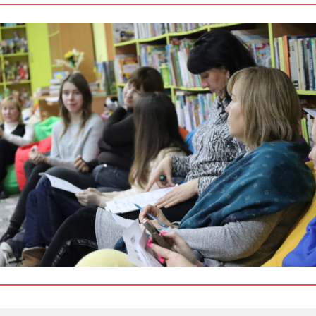
івано-
франківщини /
epsr / проон в
україні