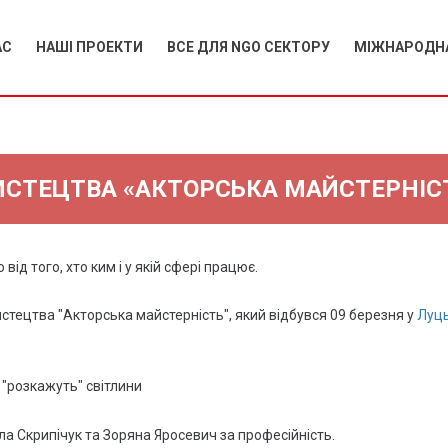
АС
НАШІ ПРОЕКТИ
ВСЕ ДЛЯ NGO СЕКТОРУ
МІЖНАРОДНА
проєкт
інформаційне
міжнаро
#культура має
забезпечення
грантов
значення,
навчання
навчанн
house of
консультації
співробі
europe
ИСТЕЦТВА «АКТОРСЬКА МАЙСТЕРНІС
міжнар
корисні лінки
проєкт "як
програ
вдома" /
благодійність
"єднання
заради дії"
ід того, хто ким і у якій сфері працює.
проєкт
стецтва "Акторська майстерність", який відбувся 09 березня у
Луць
"healing
puppetry /
цілюща
лялькова
 "розкажуть" світлини
терапія",
goethe-institut
лла Скрипічук та Зоряна Яросевич за професійність.