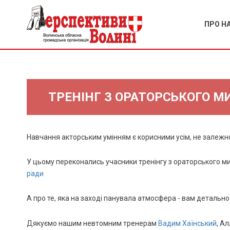
ПРО Н
ТРЕНІНГ З ОРАТОРСЬКОГО М
Навчання акторським умінням є корисними усім, не залежно в
У цьому переконались учасники тренінгу з ораторського ми
ради
А про те, яка на заході панувала атмосфера - вам детально
Дякуємо нашим невтомним тренерам
Вадим Хаїнський
, А