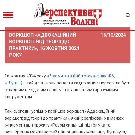
ВОРКШОП «АДВОКАЦІЙНИЙ
16/10/2024
ВОРКШОП: ВІД ТЕОРІЇ ДО
ПРАКТИКИ», 16 ЖОВТНЯ 2024
РОКУ
16 жовтня 2024 року в
Час читати (Бібліотека-філія №6,
м.Луцьк)
– той день, коли поняття «адвокація» перестало бути
складним невіданим словом, а стало чітким і зрозумілим
інструментом.
Так, сьогодні успішно пройшов воркшоп «Адвокаційний
воркшоп: від теорії до практики», який реалізовано в межах
імплементації проєкту «Разом сильніші: підтримка та
розширення можливостей національних меншин у Луцьку під