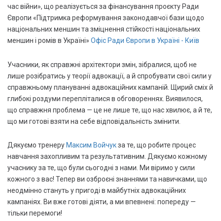
час війни», що реалізується за фінансування проєкту Ради
Європи «Підтримка реформування законодавчої бази щодо
національних меншин та зміцнення стійкості національних
меншин і ромів в Україні»
Офіс Ради Європи в Україні - Київ
Учасники, як справжні архітектори змін, зібралися, щоб не
лише розібратись у теорії адвокації, а й спробувати свої сили у
справжньому плануванні адвокаційних кампаній. Щирий сміх й
глибокі роздуми перепліталися в обговореннях. Виявилося,
що справжня проблема — це не лише те, що нас хвилює, а й те,
що ми готові взяти на себе відповідальність змінити.
Дякуємо тренеру
Максим Войчук
за те, що робите процес
навчання захопливим та результативним. Дякуємо кожному
учаснику за те, що були сьогодні з нами. Ми віримо у сили
кожного з вас! Тепер ви озброєні знаннями та навичками, що
неодмінно стануть у пригоді в майбутніх адвокаційних
кампаніях. Ви вже готові діяти, а ми впевнені: попереду —
тільки перемоги!