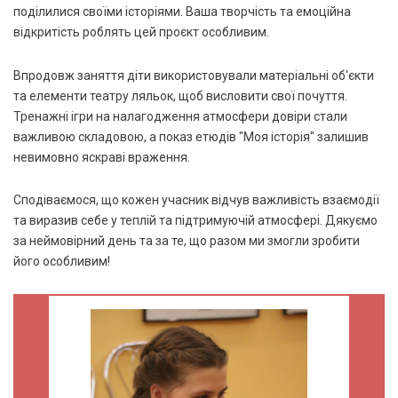
поділилися своїми історіями. Ваша творчість та емоційна
відкритість роблять цей проєкт особливим.
Впродовж заняття діти використовували матеріальні об'єкти
та елементи театру ляльок, щоб висловити свої почуття.
Тренажні ігри на налагодження атмосфери довіри стали
важливою складовою, а показ етюдів "Моя історія" залишив
невимовно яскраві враження.
Сподіваємося, що кожен учасник відчув важливість взаємодії
та виразив себе у теплій та підтримуючій атмосфері. Дякуємо
за неймовірний день та за те, що разом ми змогли зробити
його особливим!