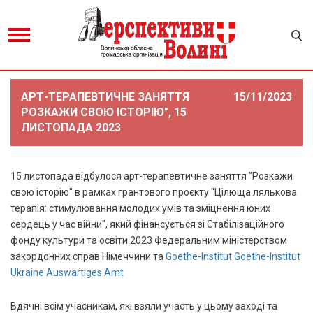
АРТ-ТЕРАПЕВТИЧНЕ ЗАНЯТТЯ
15/11/2023
РОЗКАЖИ СВОЮ ІСТОРІЮ", 15
ЛИСТОПАДА 2023
15 листопада відбулося арт-терапевтичне заняття "Розкажи
свою історію" в рамках грантового проєкту "Цілюща лялькова
терапія: стимулювання молодих умів та зміцнення юних
сердець у час війни", який фінансується зі Стабілізаційного
фонду культури та освіти 2023 Федеральним міністерством
закордонних справ Німеччини та
Goethe-Institut
Goethe-Institut
Ukraine
Auswärtiges Amt
Вдячні всім учасникам, які взяли участь у цьому заході та