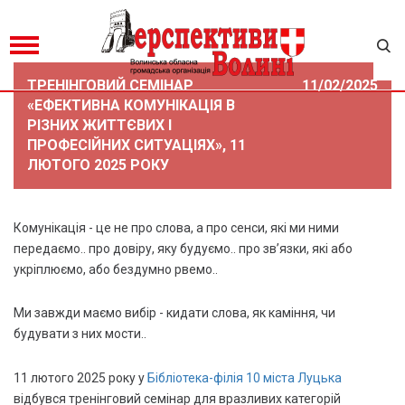
ТРЕНІНГОВИЙ СЕМІНАР
11/02/2025
«ЕФЕКТИВНА КОМУНІКАЦІЯ В
РІЗНИХ ЖИТТЄВИХ І
ПРОФЕСІЙНИХ СИТУАЦІЯХ», 11
ЛЮТОГО 2025 РОКУ
Комунікація - це не про слова, а про сенси, які ми ними
передаємо.. про довіру, яку будуємо.. про зв’язки, які або
укріплюємо, або бездумно рвемо..
Ми завжди маємо вибір - кидати слова, як каміння, чи
будувати з них мости..
11 лютого 2025 року у
Бібліотека-філія 10 міста Луцька
відбувся тренінговий семінар для вразливих категорій