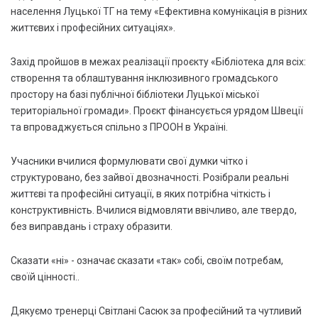
населення Луцької ТГ на тему «Ефективна комунікація в різних
життєвих і професійних ситуаціях».
Захід пройшов в межах реалізації проєкту «Бібліотека для всіх:
створення та облаштування інклюзивного громадського
простору на базі публічної бібліотеки Луцької міської
територіальної громади». Проєкт фінансується урядом Швеції
та впроваджується спільно з ПРООН в Україні.
Учасники вчилися формулювати свої думки чітко і
структуровано, без зайвої двозначності. Розібрали реальні
життєві та професійні ситуації, в яких потрібна чіткість і
конструктивність. Вчилися відмовляти ввічливо, але твердо,
без виправдань і страху образити.
Сказати «ні» - означає сказати «так» собі, своїм потребам,
своїй цінності..
Дякуємо тренерці Світлані Сасюк за професійний та чутливий