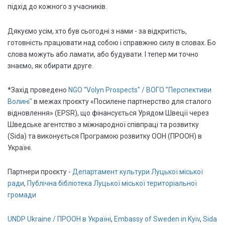
підхід до кожного з учасників.
Дякуємо усім, хто був сьогодні з нами - за відкритість,
готовність працювати над собою і справжню силу в словах. Бо
слова можуть або ламати, або будувати. І тепер ми точно
знаємо, як обирати друге.
*Захід проведено
NGO "Volyn Prospects" / ВОГО "Перспективи
Волині"
в межах проєкту «Посилене партнерство для сталого
відновлення» (EPSR), що фінансується Урядом Швеції через
Шведське агентство з міжнародної співпраці та розвитку
(Sida) та виконується Програмою розвитку ООН (ПРООН) в
Україні.
Партнери проєкту -
Департамент культури Луцької міської
ради
,
Публічна бібліотека Луцької міської територіальної
громади
UNDP Ukraine / ПРООН в Україні
,
Embassy of Sweden in Kyiv
,
Sida