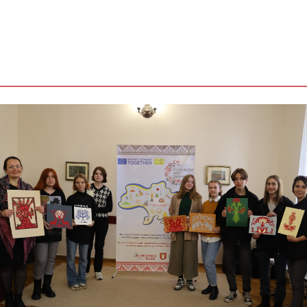
івано-
франківщини /
epsr / проон в
україні