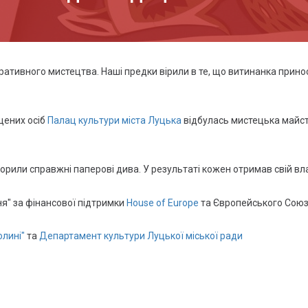
проєкт «разом
сильніші /
stronger
together» /
рада європи
тивного мистецтва. Наші предки вірили в те, що витинанка приносит
бібліотека для
всіх / undp
щених осіб
Палац культури міста Луцька
відбулась мистецька майст
ukraine / проон
в україні
stem-
или справжні паперові дива. У результаті кожен отримав свій вла
модернізація
професійної
ня" зa фінaнсової підтримки
House of Europe
та Європейського Союз
освіти /
skills4recovery
олині"
та
Департамент культури Луцької міської ради
арт+біз:
креативна
синергія для
двох громад
волині та