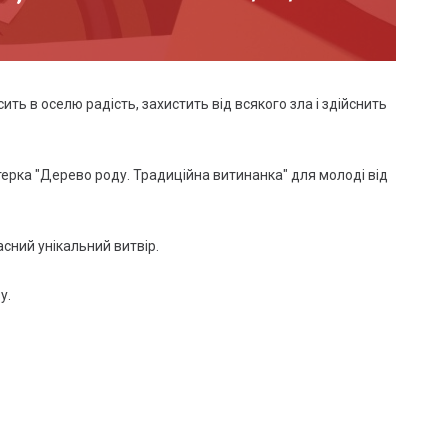
ь в оселю радість, захистить від всякого зла і здійснить
ерка "Дерево роду. Традиційна витинанка" для молоді від
сний унікальний витвір.
у.