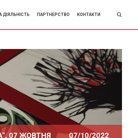
 ДІЯЛЬНІСТЬ
ПАРТНЕРСТВО
КОНТАКТИ
дні проекти
вітчизняні
партнери
а історія
закордонні
я наших
партнери
тників за
одними
мами
", 07 ЖОВТНЯ
07/10/2022