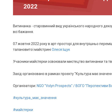
2022
Витинанка - старовинний вид українського народного декора
всі бажання.
07 жовтня 2022 року в арт-просторі для внутрішньо перемі
талановитої майстрині
Олеся Іщук
Учасники майстерки освоювали мистецтво витинанки та твор
Захід організовано в рамках проєкту "Культура має значен
Організатори:
NGO "Volyn Prospects" / ВОГО "Перспективи В
#культура_має_значення
#майстерки