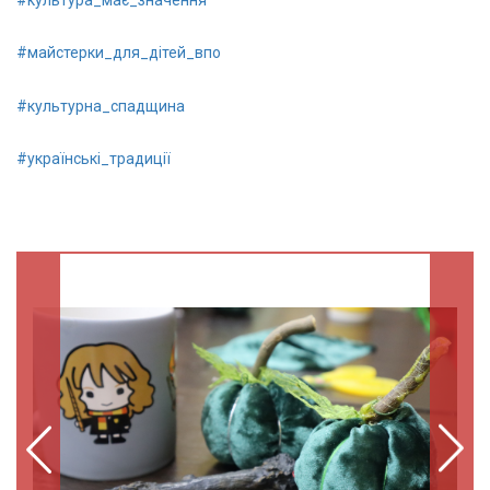
#культура_має_значення
#майстерки_для_дітей_впо
#культурна_спадщина
#українські_традиції