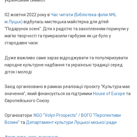
український символ.
02 жовтня 2022 року в
Час читати (Бібліотека-філія №6,
м.Луцьк)
відбулaсь мистецькa майстеркa для дітей
"Подарунок осені". Діти з радістю та захопленням поринули у
магію творчості та прикрасили гарбузик як це було у
стародавні часи.
Дуже важливо саме зараз відроджувати та популяризувати
народне культурне надбання та українські традиції серед
діток і молоді.
Захід організовано в рамках реалізації проєкту "Культура має
значення", який фінансується за підтримки
House of Europe
та
Європейського Союзу.
Організатори:
NGO "Volyn Prospects" / ВОГО "Перспективи
Волині"
та
Департамент культури Луцької міської ради