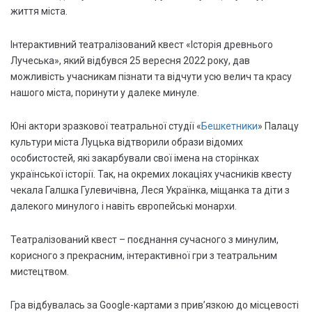
життя міста.
Інтерактивний театралізований квест «Історія древнього
Лучеська», який відбувся 25 вересня 2022 року, дав
можливість учасникам пізнати та відчути усю велич та красу
нашого міста, поринути у далеке минуле.
Юні актори зразкової театральної студії «
Бешкетники
» Палацу
культури міста Луцька відтворили образи відомих
особистостей, які закарбували свої імена на сторінках
української історії. Так, на окремих локаціях учасників квесту
чекала Галшка Гулевичівна, Леся Українка, міщанка та діти з
далекого минулого і навіть європейські монархи.
Театралізований квест – поєднання сучасного з минулим,
корисного з прекрасним, інтерактивної гри з театральним
мистецтвом.
Гра відбувалась за Google-картами з прив’язкою до місцевості