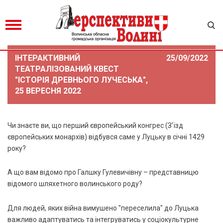
ІНТЕРАКТИВНИЙ
25/09/2022
ТЕАТРАЛІЗОВАНИЙ КВЕСТ
"ІСТОРІЯ ДРЕВНЬОГО ЛУЧЕСЬКА",
25 ВЕРЕСНЯ 2022
Чи знаєте ви, що перший європейський конгрес (З’їзд
європейських монархів) відбувся саме у Луцьку в січні 1429
року?
А що вам відомо про Галшку Гулевичівну – представницю
відомого шляхетного волинського роду?
Для людей, яких війна вимушено "переселила" до Луцька
важливо адаптуватись та інтегруватись у соціокультурне