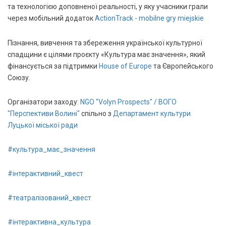
та технологією доповненої реальності, у яку учасники грали
через мобільний додаток
ActionTrack - mobilne gry miejskie
Пізнання, вивчення та збереження української культурної
спадщини є цілями проєкту «Культура має значення», який
фінансується за підтримки
House of Europe
та Європейського
Союзу.
Організатори заходу:
NGO "Volyn Prospects" / ВОГО
"Перспективи Волині"
спільно з
Департамент культури
Луцької міської ради
#культура_має_значення
#інтерактивний_квест
#теaтрaлізовaний_квест
#інтерактивна_культура