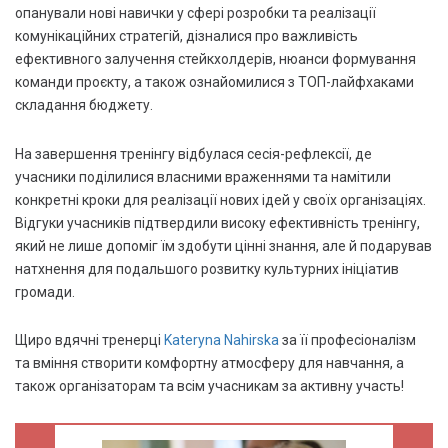
опанували нові навички у сфері розробки та реалізації
комунікаційних стратегій, дізналися про важливість
ефективного залучення стейкхолдерів, нюанси формування
команди проєкту, а також ознайомилися з ТОП-лайфхаками
складання бюджету.
На завершення тренінгу відбулася сесія-рефлексії, де
учасники поділилися власними враженнями та намітили
конкретні кроки для реалізації нових ідей у своїх організаціях.
Відгуки учасників підтвердили високу ефективність тренінгу,
який не лише допоміг їм здобути цінні знання, але й подарував
натхнення для подальшого розвитку культурних ініціатив
громади.
Щиро вдячні тренерці
Kateryna Nahirska
за її професіоналізм
та вміння створити комфортну атмосферу для навчання, а
також організаторам та всім учасникам за активну участь!