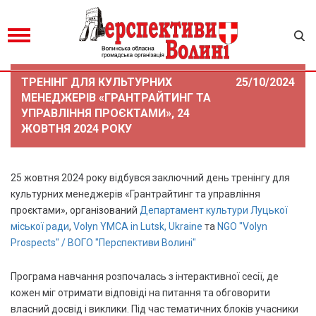
ТРЕНІНГ ДЛЯ КУЛЬТУРНИХ
25/10/2024
МЕНЕДЖЕРІВ «ГРАНТРАЙТИНГ ТА
УПРАВЛІННЯ ПРОЄКТАМИ», 24
ЖОВТНЯ 2024 РОКУ
25 жовтня 2024 року відбувся заключний день тренінгу для
культурних менеджерів «Грантрайтинг та управління
проєктами», організований
Департамент культури Луцької
міської ради
,
Volyn YMCA in Lutsk, Ukraine
та
NGO "Volyn
Prospects" / ВОГО "Перспективи Волині"
Програма навчання розпочалась з інтерактивної сесії, де
кожен міг отримати відповіді на питання та обговорити
власний досвід і виклики. Під час тематичних блоків учасники