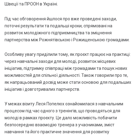
Швеції та ПРООН в Україні.
Під час обговорення йшлося про вже проведені заходи,
поточні результати та подальші кроки, спрямовані на
розвиток молодіжного підприємництва та зміцнення
партнерства між Рожнятівською і Рожищенською громадами.
Особливу увагу приділили тому, як проєкт працює на практиці:
через навчальні заходи для молоді, розвиток місцевих
ініціатив, підтримку співпраці між громадами та пошук нових
можливостей для спільної діяльності. Також говорили про те,
як напрацьований досвід може стати основою для подальших
ініціатив і довготривалих партнерств.
У межах візиту Леся Попелюх ознайомилася з навчальним
процесом під час одного з тренінгів, що проводяться для
молоді в рамках проєкту. Це дало можливість побачити
безпосередню взаємодію тренера з учасниками, зміст
навчання та його практичне значення для розвитку