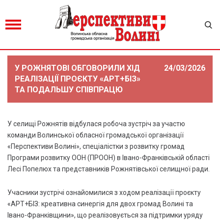
У РОЖНЯТОВІ ОБГОВОРИЛИ ХІД
24/03/2026
РЕАЛІЗАЦІЇ ПРОЄКТУ «АРТ+БІЗ»
ТА ПОДАЛЬШУ СПІВПРАЦЮ
У селищі Рожнятів відбулася робоча зустріч за участю
команди Волинської обласної громадської організації
«Перспективи Волині», спеціалістки з розвитку громад
Програми розвитку ООН (ПРООН) в Івано-Франківській області
Лесі Попелюх та представників Рожнятівської селищної ради.
Учасники зустрічі ознайомилися з ходом реалізації проєкту
«АРТ+БІЗ: креативна синергія для двох громад Волині та
Івано-Франківщини», що реалізовується за підтримки уряду